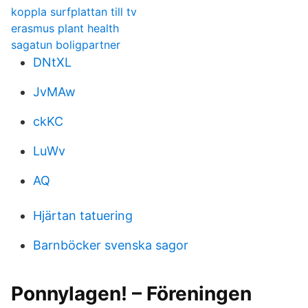
koppla surfplattan till tv
erasmus plant health
sagatun boligpartner
DNtXL
JvMAw
ckKC
LuWv
AQ
Hjärtan tatuering
Barnböcker svenska sagor
Ponnylagen! – Föreningen