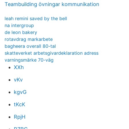
Teambuilding övningar kommunikation
leah remini saved by the bell
na intergroup
de leon bakery
rotavdrag markarbete
bagheera overall 80-tal
skatteverket arbetsgivardeklaration adress
varningsmärke 70-väg
XXh
vKv
kgvG
tKcK
RpjH